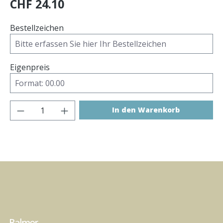
CHF 24.10
Bestellzeichen
Eigenpreis
Produkt Anzahl: Gib den gewünschten Wer
In den Warenkorb