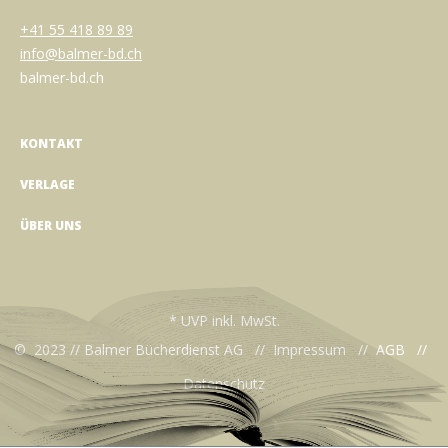
+41 55 418 89 89
info@balmer-bd.ch
balmer-bd.ch
KONTAKT
VERLAGE
ÜBER UNS
* UVP inkl. MwSt.
© 2023 // Balmer Bücherdienst AG //
Impressum
//
AGB
//
Datenschutz