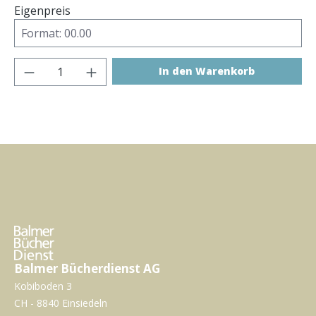
Eigenpreis
Produkt Anzahl: Gib den gewünschten Wer
In den Warenkorb
Balmer Bücherdienst AG
Kobiboden 3
CH - 8840 Einsiedeln