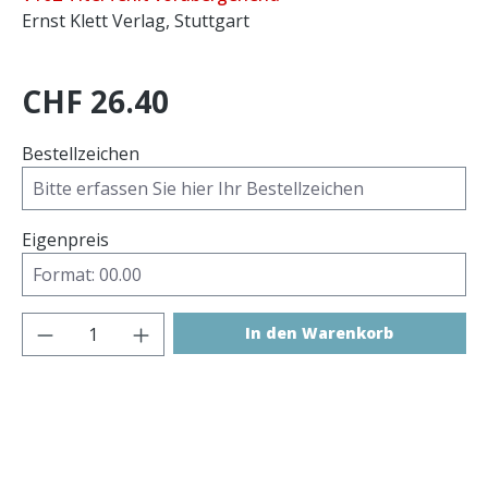
Ernst Klett Verlag, Stuttgart
CHF 26.40
Bestellzeichen
Eigenpreis
Produkt Anzahl: Gib den gewünschten 
In den Warenkorb