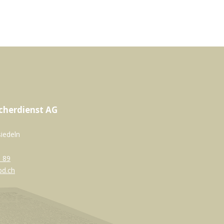
cherdienst AG
siedeln
 89
bd.ch