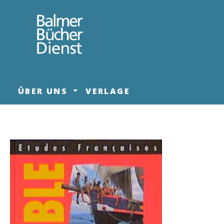
springen
Zur Hauptnavigation springen
ÜBER UNS
VERLAGE
Bildergalerie überspringen