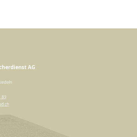
cherdienst AG
siedeln
 89
bd.ch