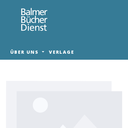
springen
Zur Hauptnavigation springen
ÜBER UNS
VERLAGE
Bildergalerie überspringen