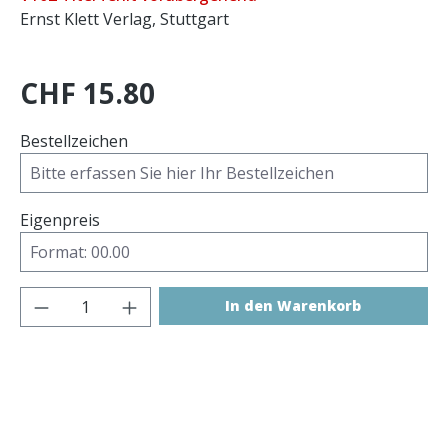
Ernst Klett Verlag, Stuttgart
CHF 15.80
Bestellzeichen
Eigenpreis
Produkt Anzahl: Gib den gewünschten 
In den Warenkorb