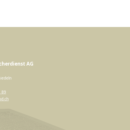
cherdienst AG
siedeln
 89
bd.ch