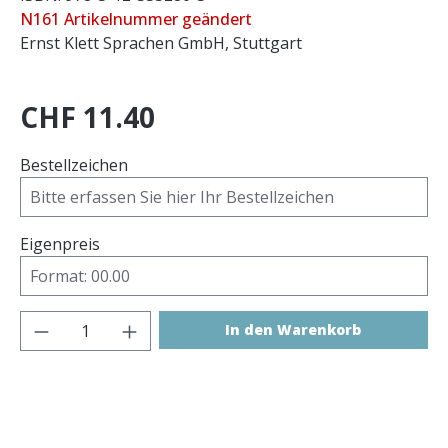
N161 Artikelnummer geändert
Ernst Klett Sprachen GmbH, Stuttgart
CHF 11.40
Bestellzeichen
Eigenpreis
Produkt Anzahl: Gib den gewünschten 
In den Warenkorb