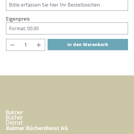
Eigenpreis
Produkt Anzahl: Gib den gewünschten Wer
In den Warenkorb
Balmer Bücherdienst AG