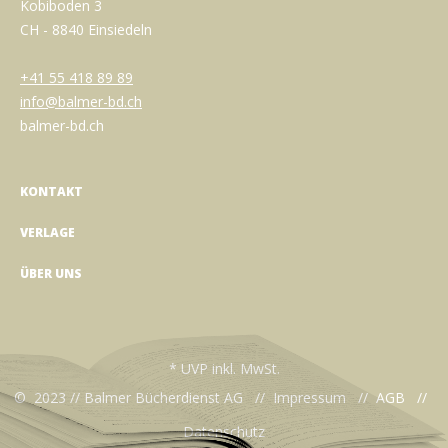
Kobiboden 3
CH - 8840 Einsiedeln
+41 55 418 89 89
info@balmer-bd.ch
balmer-bd.ch
KONTAKT
VERLAGE
ÜBER UNS
* UVP inkl. MwSt.
© 2023 // Balmer Bücherdienst AG //
Impressum
//
AGB
//
Datenschutz