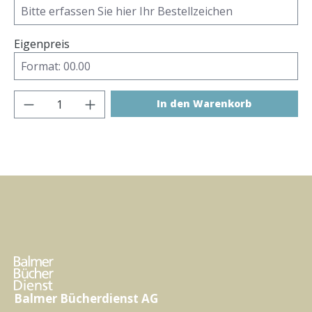
Eigenpreis
Produkt Anzahl: Gib den gewünschten Wer
In den Warenkorb
Balmer Bücherdienst AG