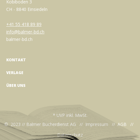
Kobiboden 3
CH - 8840 Einsiedeln
+41 55 418 89 89
info@balmer-bd.ch
balmer-bd.ch
KONTAKT
VERLAGE
ÜBER UNS
* UVP inkl. MwSt.
© 2023 // Balmer Bücherdienst AG //
Impressum
//
AGB
//
Datenschutz