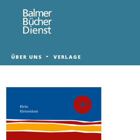
springen
Zur Hauptnavigation springen
ÜBER UNS
VERLAGE
Bildergalerie überspringen