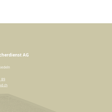
cherdienst AG
siedeln
 89
bd.ch