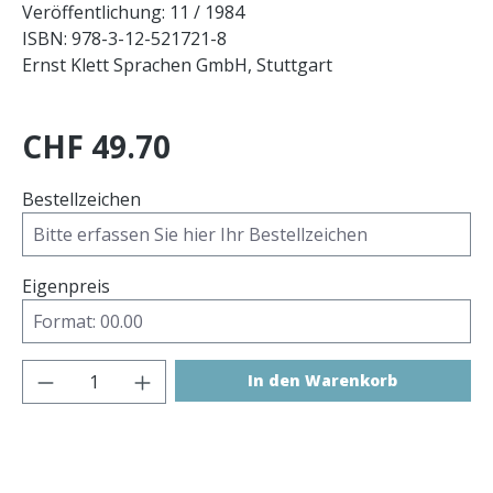
Veröffentlichung: 11 / 1984
ISBN: 978-3-12-521721-8
Ernst Klett Sprachen GmbH, Stuttgart
CHF 49.70
Bestellzeichen
Eigenpreis
Produkt Anzahl: Gib den gewünschten 
In den Warenkorb