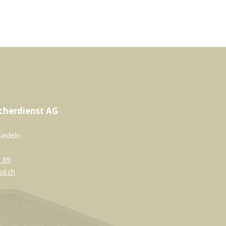
cherdienst AG
siedeln
 89
bd.ch