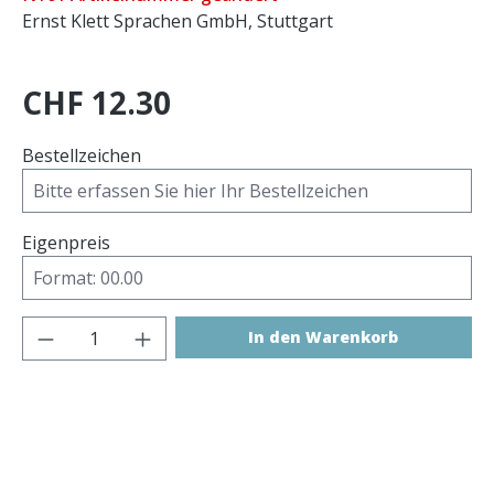
Ernst Klett Sprachen GmbH, Stuttgart
CHF 12.30
Bestellzeichen
Eigenpreis
Produkt Anzahl: Gib den gewünschten 
In den Warenkorb