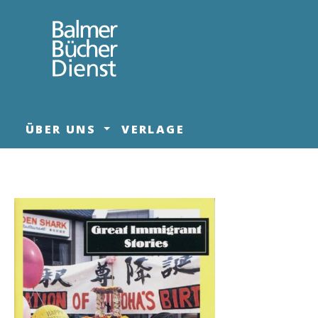
springen
Zur Hauptnavigation springen
ÜBER UNS
VERLAGE
Bildergalerie überspringen