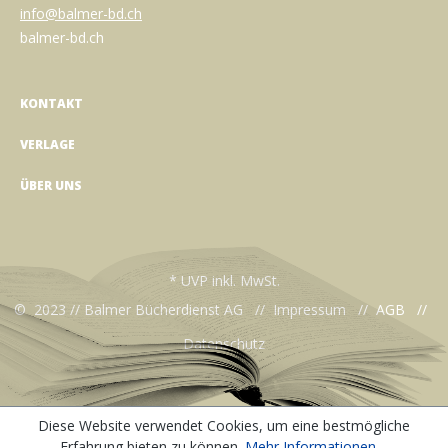
info@balmer-bd.ch
balmer-bd.ch
KONTAKT
VERLAGE
ÜBER UNS
* UVP inkl. MwSt.
© 2023 // Balmer Bücherdienst AG //
Impressum
//
AGB
//
Datenschutz
Diese Website verwendet Cookies, um eine bestmögliche
Erfahrung bieten zu können.
Mehr Informationen ...