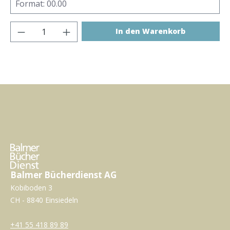
Produkt Anzahl: Gib den gewünschten Wer
In den Warenkorb
Balmer Bücherdienst AG
Kobiboden 3
CH - 8840 Einsiedeln
+41 55 418 89 89