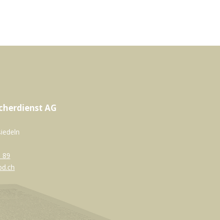
cherdienst AG
siedeln
 89
bd.ch