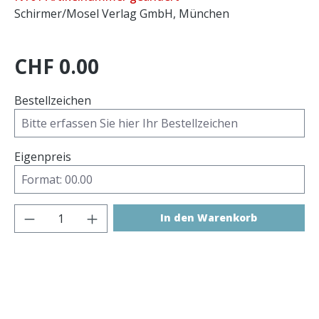
Schirmer/Mosel Verlag GmbH, München
CHF 0.00
Bestellzeichen
Eigenpreis
Produkt Anzahl: Gib den gewünschten 
In den Warenkorb