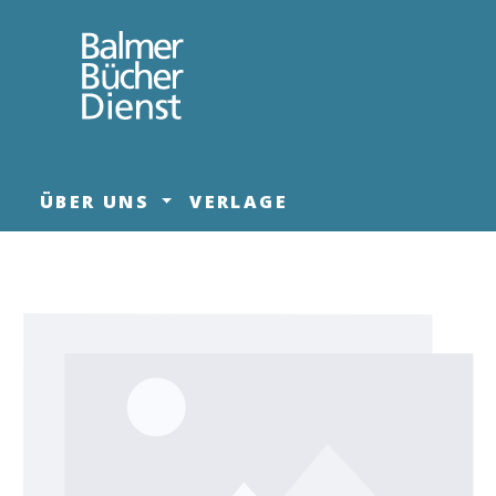
springen
Zur Hauptnavigation springen
ÜBER UNS
VERLAGE
Bildergalerie überspringen