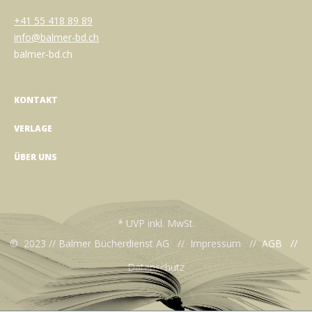
+41 55 418 89 89
info@balmer-bd.ch
balmer-bd.ch
KONTAKT
VERLAGE
ÜBER UNS
* UVP inkl. MwSt.
© 2023 // Balmer Bücherdienst AG //
Impressum
//
AGB
//
Datenschutz