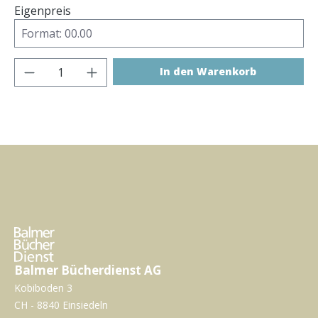
Eigenpreis
Produkt Anzahl: Gib den gewünschten Wer
In den Warenkorb
Balmer Bücherdienst AG
Kobiboden 3
CH - 8840 Einsiedeln