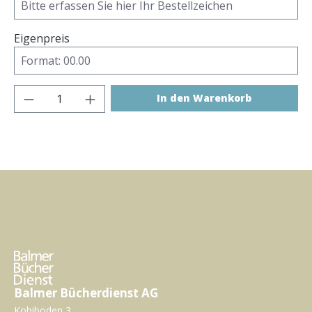
Eigenpreis
Produkt Anzahl: Gib den gewünschten Wer
In den Warenkorb
Balmer Bücherdienst AG
Kobiboden 3