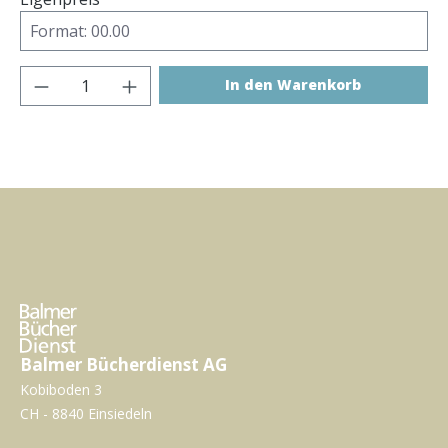
Produkt Anzahl: Gib den gewünschten Wer
In den Warenkorb
Balmer Bücherdienst AG
Kobiboden 3
CH - 8840 Einsiedeln