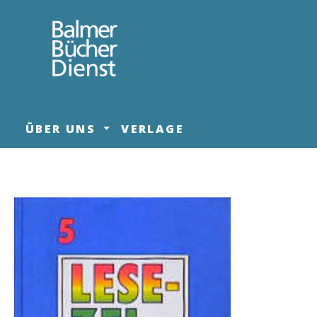
springen
Zur Hauptnavigation springen
ÜBER UNS
VERLAGE
Bildergalerie überspringen