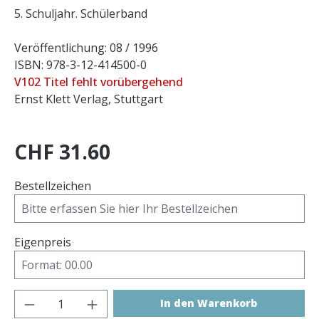
5. Schuljahr. Schülerband
Veröffentlichung: 08 / 1996
ISBN: 978-3-12-414500-0
V102 Titel fehlt vorübergehend
Ernst Klett Verlag, Stuttgart
CHF 31.60
Bestellzeichen
Eigenpreis
Produkt Anzahl: Gib den gewünschten 
In den Warenkorb