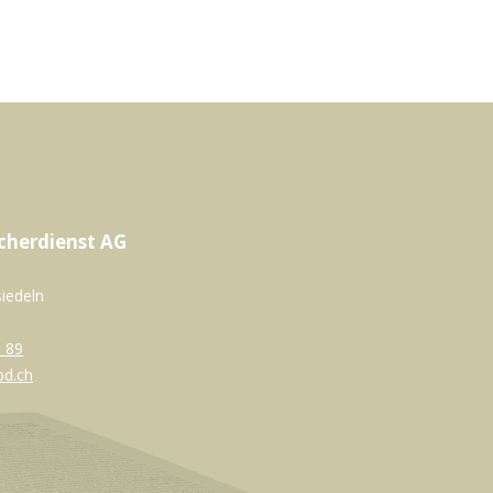
cherdienst AG
siedeln
 89
bd.ch