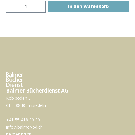
Produkt Anzahl: Gib den gewünschten Wer
In den Warenkorb
Balmer Bücherdienst AG
Kobiboden 3
CH - 8840 Einsiedeln
+41 55 418 89 89
info@balmer-bd.ch
balmer-bd.ch