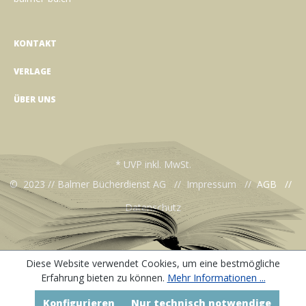
KONTAKT
VERLAGE
ÜBER UNS
* UVP inkl. MwSt.
© 2023 // Balmer Bücherdienst AG //
Impressum
//
AGB
//
Datenschutz
Diese Website verwendet Cookies, um eine bestmögliche
Erfahrung bieten zu können.
Mehr Informationen ...
Konfigurieren
Nur technisch notwendige