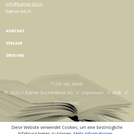
info@balmer-bd.ch
balmer-bd.ch
KONTAKT
VERLAGE
ÜBER UNS
* UVP inkl. MwSt.
© 2023 // Balmer Bücherdienst AG //
Impressum
//
AGB
//
Datenschutz
Diese Website verwendet Cookies, um eine bestmögliche
Erfahrung bieten zu können.
Mehr Informationen ...