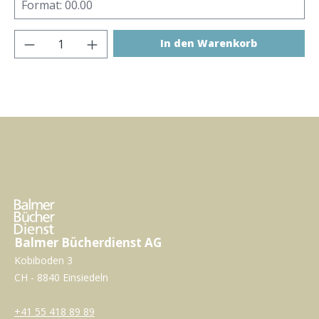
Produkt Anzahl: Gib den gewünschten Wer
In den Warenkorb
Balmer Bücherdienst AG
Kobiboden 3
CH - 8840 Einsiedeln
+41 55 418 89 89