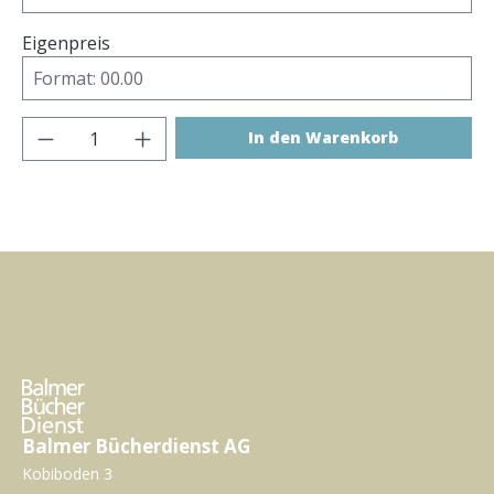
Eigenpreis
Produkt Anzahl: Gib den gewünschten Wer
In den Warenkorb
Balmer Bücherdienst AG
Kobiboden 3