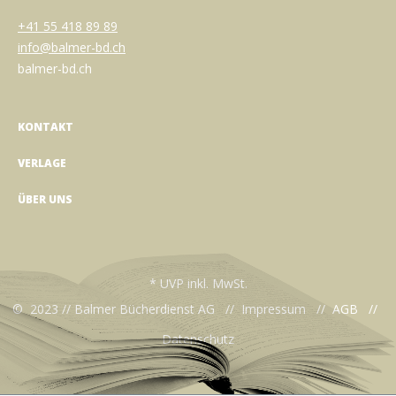
+41 55 418 89 89
info@balmer-bd.ch
balmer-bd.ch
KONTAKT
VERLAGE
ÜBER UNS
* UVP inkl. MwSt.
© 2023 // Balmer Bücherdienst AG //
Impressum
//
AGB
//
Datenschutz