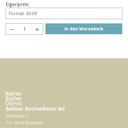
Eigenpreis
Produkt Anzahl: Gib den gewünschten Wer
In den Warenkorb
Balmer Bücherdienst AG
Kobiboden 3
CH - 8840 Einsiedeln