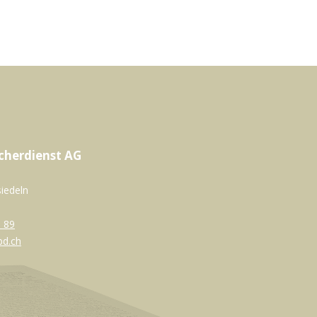
cherdienst AG
siedeln
 89
bd.ch