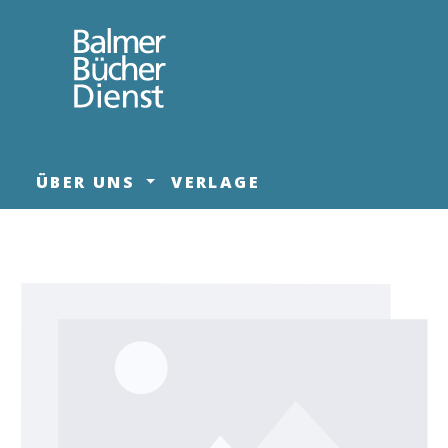
springen
Zur Hauptnavigation springen
ÜBER UNS
VERLAGE
Bildergalerie überspringen