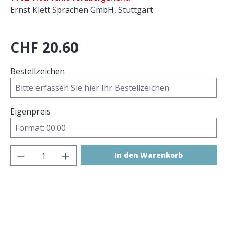
Ernst Klett Sprachen GmbH, Stuttgart
CHF 20.60
Bestellzeichen
Eigenpreis
Produkt Anzahl: Gib den gewünschten 
In den Warenkorb