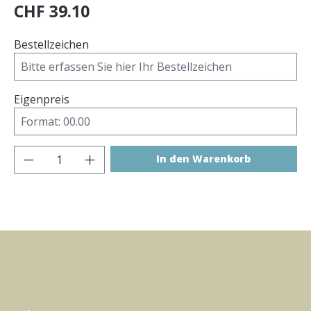
CHF 39.10
Bestellzeichen
Eigenpreis
Produkt Anzahl: Gib den gewünschten Wer
In den Warenkorb