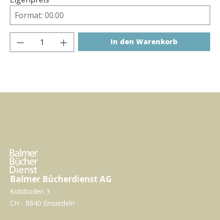
Produkt Anzahl: Gib den gewünschten Wer
In den Warenkorb
Balmer Bücherdienst AG
Kobiboden 3
CH - 8840 Einsiedeln