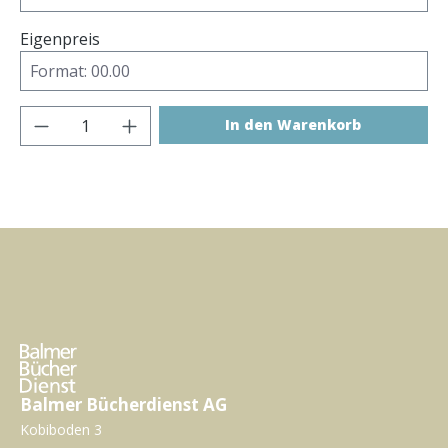
Eigenpreis
Produkt Anzahl: Gib den gewünschten Wer
In den Warenkorb
Balmer Bücherdienst AG
Kobiboden 3