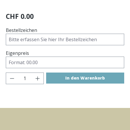
CHF 0.00
Bestellzeichen
Eigenpreis
Produkt Anzahl: Gib den gewünschten Wer
In den Warenkorb