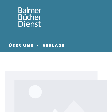
springen
Zur Hauptnavigation springen
ÜBER UNS
VERLAGE
Bildergalerie überspringen