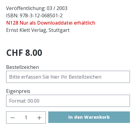
Veröffentlichung: 03 / 2003
ISBN: 978-3-12-068501-2
N128 Nur als Downloaddatei erhältlich
Ernst Klett Verlag, Stuttgart
CHF 8.00
Bestellzeichen
Eigenpreis
Produkt Anzahl: Gib den gewünschten 
In den Warenkorb