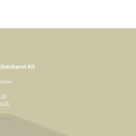
cherdienst AG
siedeln
 89
bd.ch