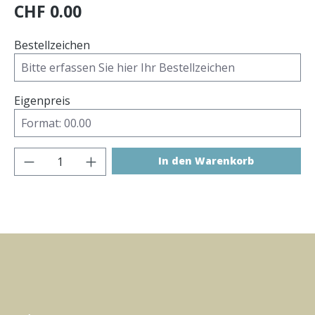
CHF 0.00
Bestellzeichen
Eigenpreis
Produkt Anzahl: Gib den gewünschten Wer
In den Warenkorb