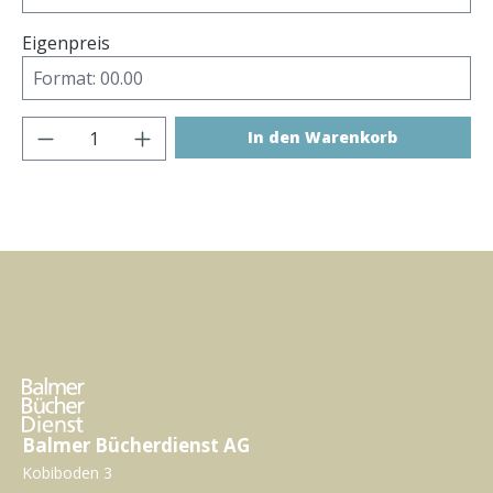
Eigenpreis
Produkt Anzahl: Gib den gewünschten Wer
In den Warenkorb
Balmer Bücherdienst AG
Kobiboden 3