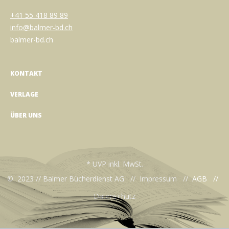
+41 55 418 89 89
info@balmer-bd.ch
balmer-bd.ch
KONTAKT
VERLAGE
ÜBER UNS
* UVP inkl. MwSt.
© 2023 // Balmer Bücherdienst AG //
Impressum
//
AGB
//
Datenschutz