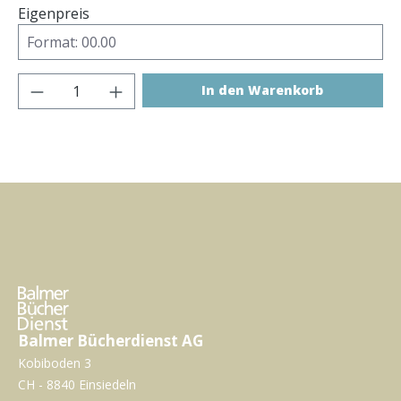
Eigenpreis
Produkt Anzahl: Gib den gewünschten Wer
In den Warenkorb
Balmer Bücherdienst AG
Kobiboden 3
CH - 8840 Einsiedeln