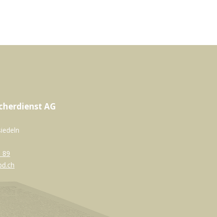
cherdienst AG
siedeln
 89
bd.ch