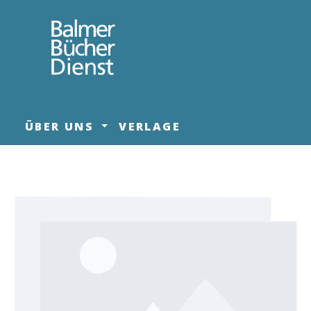
springen
Zur Hauptnavigation springen
ÜBER UNS
VERLAGE
Bildergalerie überspringen