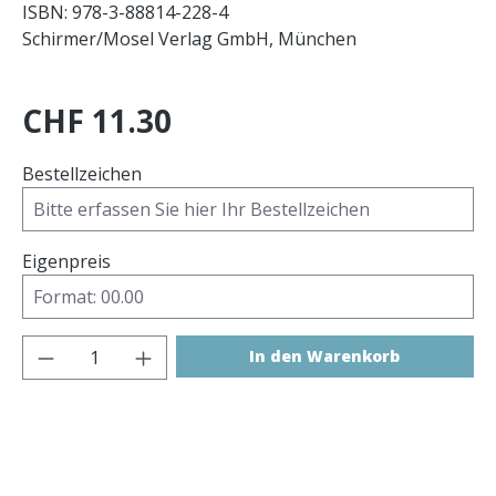
ISBN: 978-3-88814-228-4
Schirmer/Mosel Verlag GmbH, München
CHF 11.30
Bestellzeichen
Eigenpreis
Produkt Anzahl: Gib den gewünschten 
In den Warenkorb