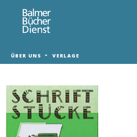
springen
Zur Hauptnavigation springen
ÜBER UNS
VERLAGE
Bildergalerie überspringen