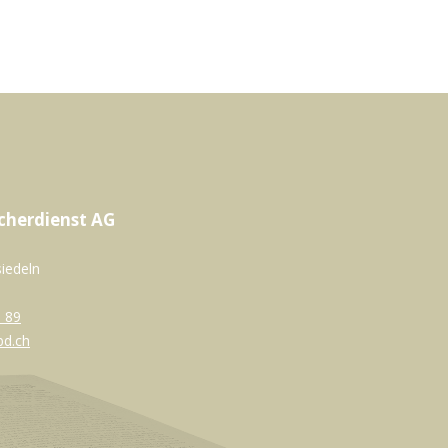
cherdienst AG
siedeln
 89
bd.ch