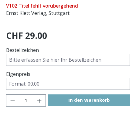
V102 Titel fehlt vorübergehend
Ernst Klett Verlag, Stuttgart
CHF 29.00
Bestellzeichen
Eigenpreis
Produkt Anzahl: Gib den gewünschten 
In den Warenkorb