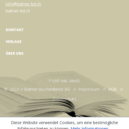
info@balmer-bd.ch
balmer-bd.ch
KONTAKT
VERLAGE
ÜBER UNS
* UVP inkl. MwSt.
© 2023 // Balmer Bücherdienst AG //
Impressum
//
AGB
//
Datenschutz
Diese Website verwendet Cookies, um eine bestmögliche
Erfahrung bieten zu können.
Mehr Informationen ...