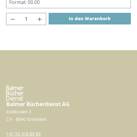
Produkt Anzahl: Gib den gewünschten Wer
In den Warenkorb
Balmer Bücherdienst AG
Kobiboden 3
CH - 8840 Einsiedeln
+41 55 418 89 89