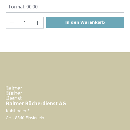
Produkt Anzahl: Gib den gewünschten Wer
In den Warenkorb
Balmer Bücherdienst AG
Kobiboden 3
CH - 8840 Einsiedeln