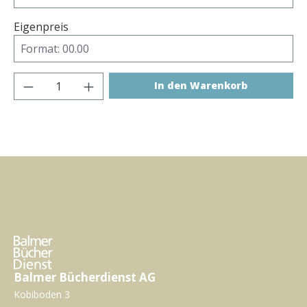
Eigenpreis
Produkt Anzahl: Gib den gewünschten Wer
In den Warenkorb
Balmer Bücherdienst AG
Kobiboden 3