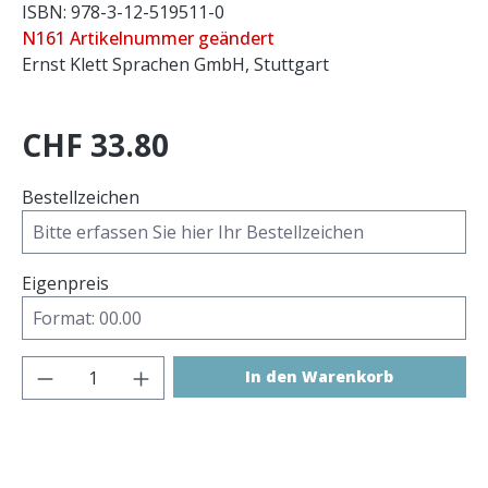
ISBN: 978-3-12-519511-0
N161 Artikelnummer geändert
Ernst Klett Sprachen GmbH, Stuttgart
CHF 33.80
Bestellzeichen
Eigenpreis
Produkt Anzahl: Gib den gewünschten 
In den Warenkorb