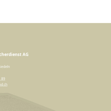
cherdienst AG
siedeln
 89
bd.ch