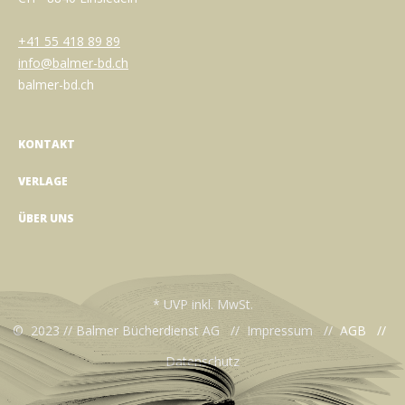
+41 55 418 89 89
info@balmer-bd.ch
balmer-bd.ch
KONTAKT
VERLAGE
ÜBER UNS
* UVP inkl. MwSt.
© 2023 // Balmer Bücherdienst AG //
Impressum
//
AGB
//
Datenschutz