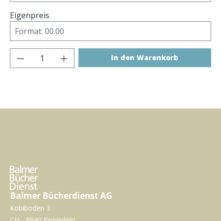
Eigenpreis
Produkt Anzahl: Gib den gewünschten Wer
In den Warenkorb
Balmer Bücherdienst AG
Kobiboden 3
CH - 8840 Einsiedeln