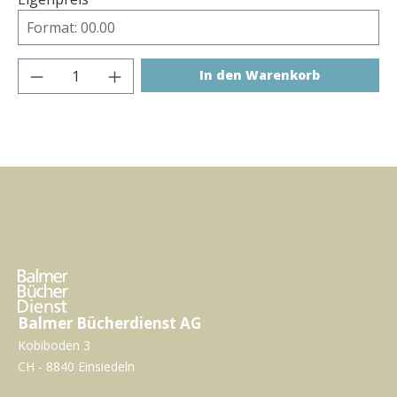
Produkt Anzahl: Gib den gewünschten Wer
In den Warenkorb
Balmer Bücherdienst AG
Kobiboden 3
CH - 8840 Einsiedeln