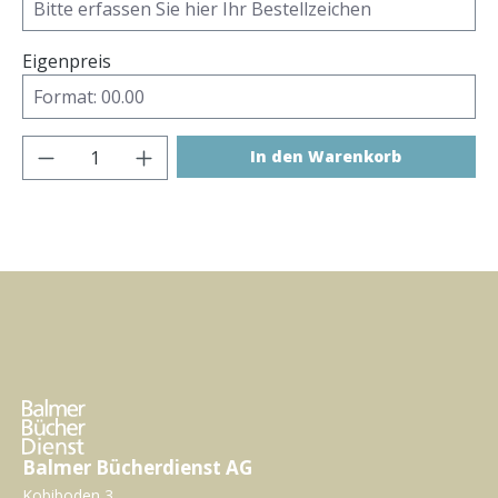
Eigenpreis
Produkt Anzahl: Gib den gewünschten Wer
In den Warenkorb
Balmer Bücherdienst AG
Kobiboden 3