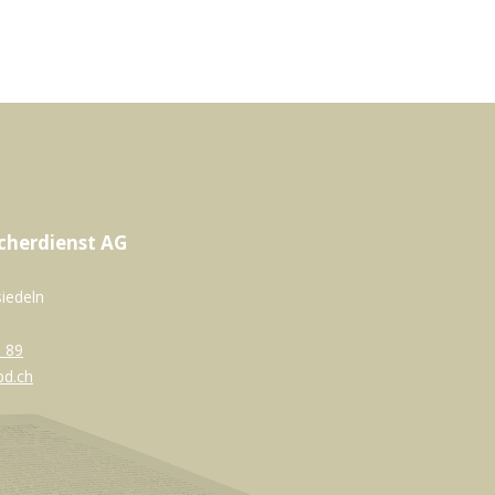
cherdienst AG
siedeln
 89
bd.ch