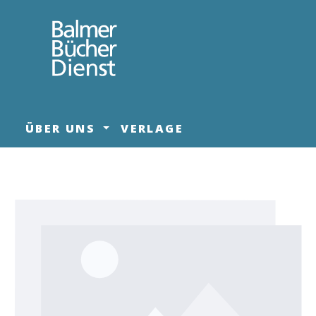
springen
Zur Hauptnavigation springen
ÜBER UNS
VERLAGE
Bildergalerie überspringen