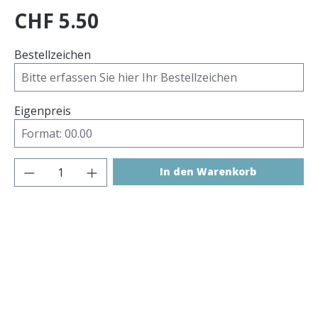
CHF 5.50
Bestellzeichen
Eigenpreis
Produkt Anzahl: Gib den gewünschten 
In den Warenkorb