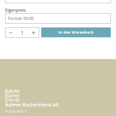
Eigenpreis
Produkt Anzahl: Gib den gewünschten Wer
In den Warenkorb
Balmer Bücherdienst AG
Kobiboden 3