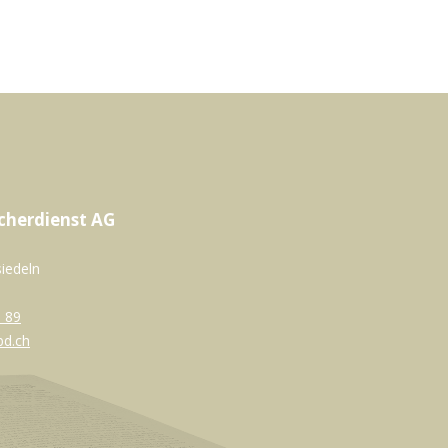
cherdienst AG
siedeln
 89
bd.ch