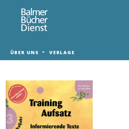
springen
Zur Hauptnavigation springen
ÜBER UNS
VERLAGE
Bildergalerie überspringen