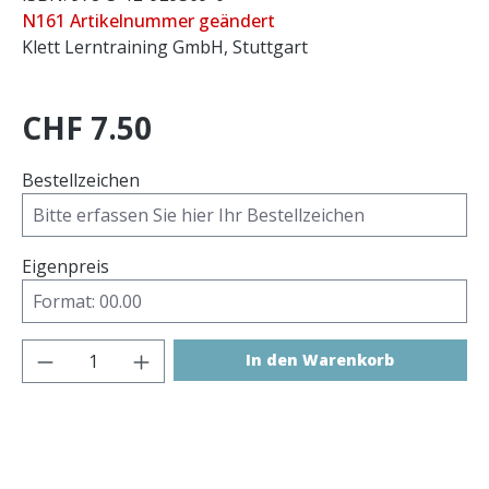
N161 Artikelnummer geändert
Klett Lerntraining GmbH, Stuttgart
CHF 7.50
Bestellzeichen
Eigenpreis
Produkt Anzahl: Gib den gewünschten 
In den Warenkorb