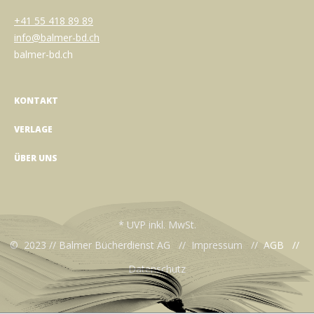
+41 55 418 89 89
info@balmer-bd.ch
balmer-bd.ch
KONTAKT
VERLAGE
ÜBER UNS
* UVP inkl. MwSt.
© 2023 // Balmer Bücherdienst AG //
Impressum
//
AGB
//
Datenschutz