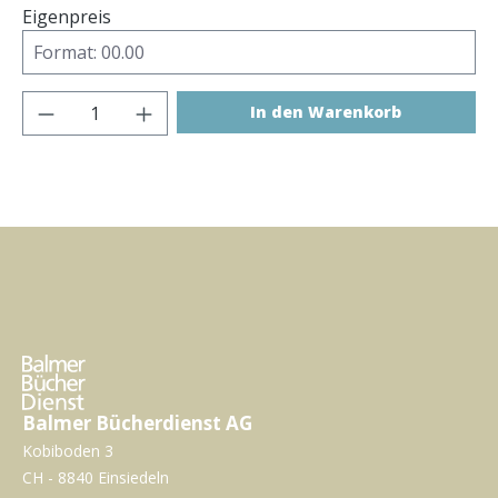
Eigenpreis
Produkt Anzahl: Gib den gewünschten Wer
In den Warenkorb
Balmer Bücherdienst AG
Kobiboden 3
CH - 8840 Einsiedeln