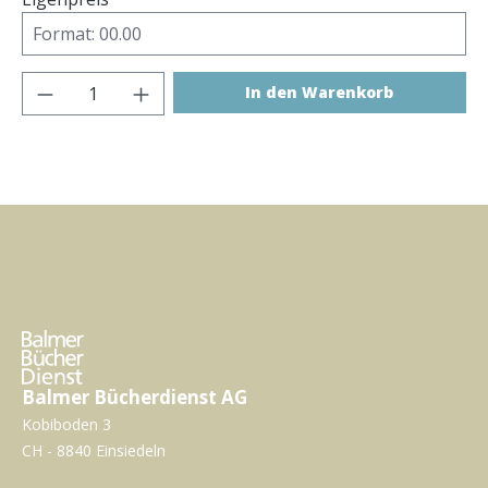
Produkt Anzahl: Gib den gewünschten Wer
In den Warenkorb
Balmer Bücherdienst AG
Kobiboden 3
CH - 8840 Einsiedeln