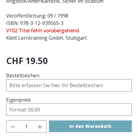
Anglistik/Amerikanistik, Sicher im Studium
Veröffentlichung: 09 / 1998
ISBN: 978-3-12-939565-3
V102 Titel fehlt vorübergehend
Klett Lerntraining GmbH, Stuttgart
CHF 19.50
Bestellzeichen
Eigenpreis
Produkt Anzahl: Gib den gewünschten 
In den Warenkorb