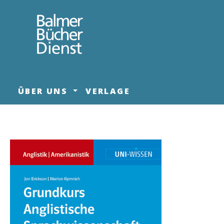
springen
Zur Hauptnavigation springen
ÜBER UNS
VERLAGE
Bildergalerie überspringen