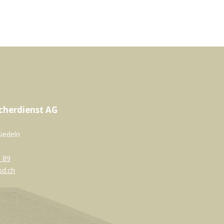
cherdienst AG
siedeln
 89
bd.ch