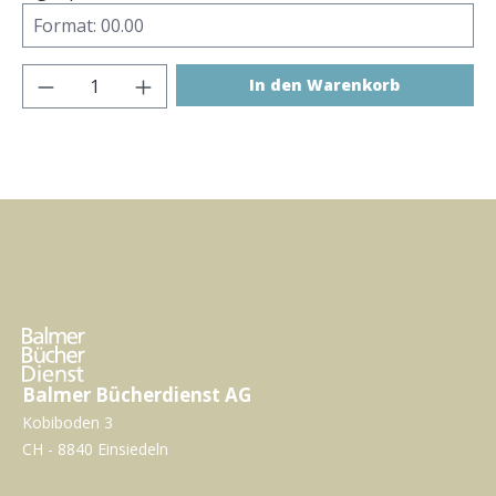
Produkt Anzahl: Gib den gewünschten Wer
In den Warenkorb
Balmer Bücherdienst AG
Kobiboden 3
CH - 8840 Einsiedeln