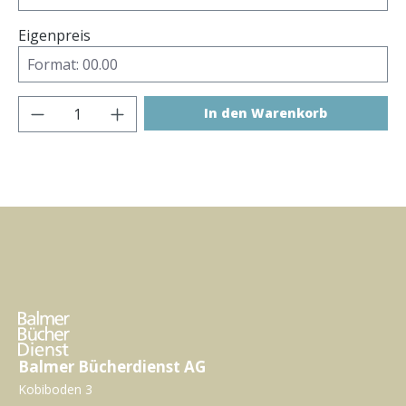
Eigenpreis
Produkt Anzahl: Gib den gewünschten Wer
In den Warenkorb
Balmer Bücherdienst AG
Kobiboden 3