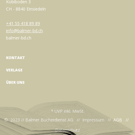
Kobiboden 3
CH - 8840 Einsiedeln
+41 55 418 89 89
info@balmer-bd.ch
balmer-bd.ch
KONTAKT
VERLAGE
ÜBER UNS
* UVP inkl. MwSt.
© 2023 // Balmer Bücherdienst AG //
Impressum
//
AGB
//
Datenschutz