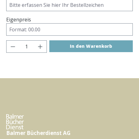
Eigenpreis
Produkt Anzahl: Gib den gewünschten Wer
In den Warenkorb
Balmer Bücherdienst AG