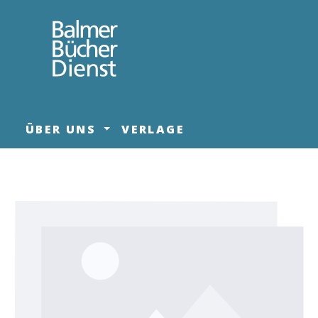
springen
Zur Hauptnavigation springen
ÜBER UNS
VERLAGE
Bildergalerie überspringen