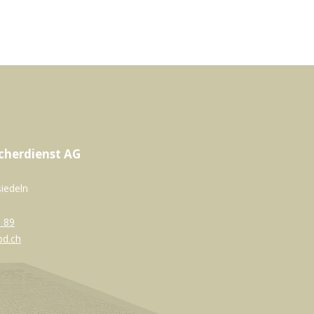
cherdienst AG
siedeln
 89
bd.ch