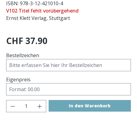
ISBN: 978-3-12-421010-4
V102 Titel fehlt vorübergehend
Ernst Klett Verlag, Stuttgart
CHF 37.90
Bestellzeichen
Eigenpreis
Produkt Anzahl: Gib den gewünschten 
In den Warenkorb