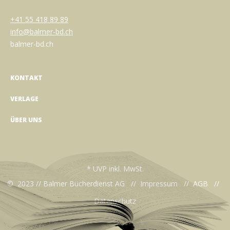
+41 55 418 89 89
info@balmer-bd.ch
balmer-bd.ch
KONTAKT
VERLAGE
ÜBER UNS
* UVP inkl. MwSt.
© 2023 // Balmer Bücherdienst AG //
Impressum
//
AGB
//
Datenschutz