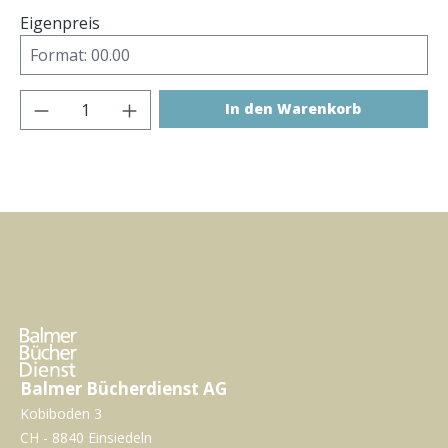
Eigenpreis
Produkt Anzahl: Gib den gewünschten Wer
In den Warenkorb
Balmer Bücherdienst AG
Kobiboden 3
CH - 8840 Einsiedeln