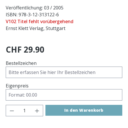
Veröffentlichung: 03 / 2005
ISBN: 978-3-12-313122-6
V102 Titel fehlt vorübergehend
Ernst Klett Verlag, Stuttgart
CHF 29.90
Bestellzeichen
Eigenpreis
Produkt Anzahl: Gib den gewünschten 
In den Warenkorb