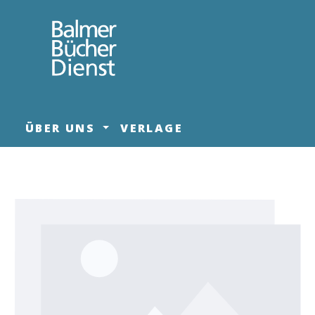
springen
Zur Hauptnavigation springen
ÜBER UNS
VERLAGE
Bildergalerie überspringen