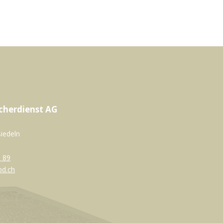
cherdienst AG
siedeln
 89
bd.ch