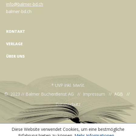
info@balmer-bd.ch
balmer-bd.ch
KONTAKT
VERLAGE
ÜBER UNS
* UVP inkl. MwSt.
© 2023 // Balmer Bücherdienst AG //
Impressum
//
AGB
//
Datenschutz
Diese Website verwendet Cookies, um eine bestmögliche
Erfahrung bieten zu können.
Mehr Informationen ...