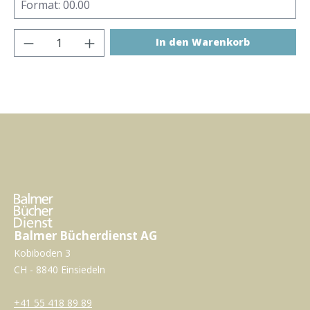
Produkt Anzahl: Gib den gewünschten Wer
In den Warenkorb
Balmer Bücherdienst AG
Kobiboden 3
CH - 8840 Einsiedeln
+41 55 418 89 89